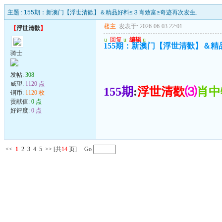
主题 :
155期：新澳门【浮世清歡】＆精品好料≤３肖致富≥奇迹再次发生.
楼主
发表于: 2026-06-03 22:01
【
浮世清歡
】
u
回复
u
编辑
u
155期：新澳门【浮世清歡】＆精
骑士
发帖:
308
威望:
1120 点
155期
:
浮世清歡
⑶
肖中
铜币:
1120 枚
贡献值:
0 点
好评度:
0 点
<<
1
2
3
4
5
>>
[共
14
页] Go