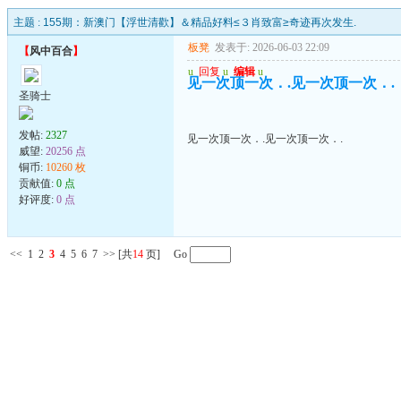
主题 :
155期：新澳门【浮世清歡】＆精品好料≤３肖致富≥奇迹再次发生.
板凳
发表于: 2026-06-03 22:09
【
风中百合
】
u
回复
u
编辑
u
见一次顶一次．.见一次顶一次．.
圣骑士
发帖:
2327
见一次顶一次．.见一次顶一次．.
威望:
20256 点
铜币:
10260 枚
贡献值:
0 点
好评度:
0 点
<<
1
2
3
4
5
6
7
>>
[共
14
页] Go