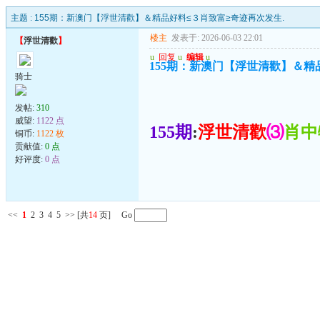
主题 :
155期：新澳门【浮世清歡】＆精品好料≤３肖致富≥奇迹再次发生.
楼主
发表于: 2026-06-03 22:01
【
浮世清歡
】
u
回复
u
编辑
u
155期：新澳门【浮世清歡】＆精
骑士
发帖:
310
威望:
1122 点
155期
:
浮世清歡
⑶
肖中
铜币:
1122 枚
贡献值:
0 点
好评度:
0 点
<<
1
2
3
4
5
>>
[共
14
页] Go