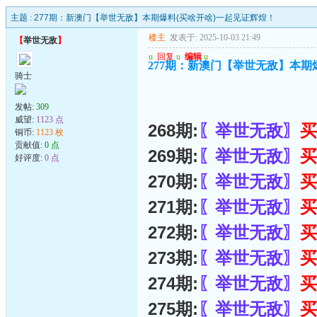
主题 :
277期：新澳门【举世无敌】本期爆料(买啥开啥)一起见证辉煌！
楼主
发表于: 2025-10-03 21:49
【
举世无敌
】
u
回复
u
编辑
u
277期：新澳门【举世无敌】本期
骑士
发帖:
309
威望:
1123 点
268期:
〖举世无敌〗
买
铜币:
1123 枚
贡献值:
0 点
269期:
〖举世无敌〗
买
好评度:
0 点
270期:
〖举世无敌〗
买
271期:
〖举世无敌〗
买
272期:
〖举世无敌〗
买
273期:
〖举世无敌〗
买
274期:
〖举世无敌〗
买
275期:
〖举世无敌〗
买