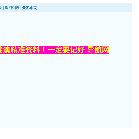
次 |
返回列表
|
关闭本页
港澳精准资料！一定要记好 导航网