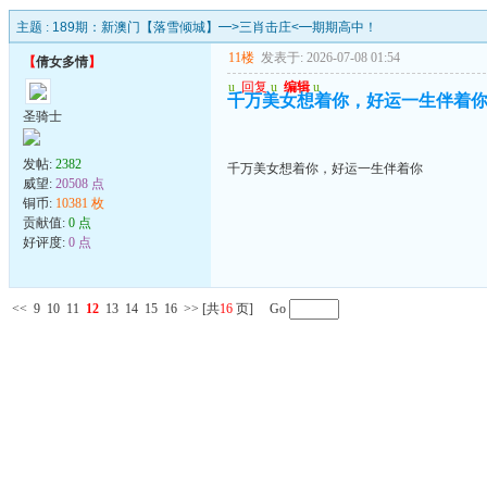
主题 :
189期：新澳门【落雪倾城】━>三肖击庄<━期期高中！
11楼
发表于: 2026-07-08 01:54
【
倩女多情
】
u
回复
u
编辑
u
千万美女想着你，好运一生伴着
圣骑士
发帖:
2382
千万美女想着你，好运一生伴着你
威望:
20508 点
铜币:
10381 枚
贡献值:
0 点
好评度:
0 点
<<
9
10
11
12
13
14
15
16
>>
[共
16
页] Go