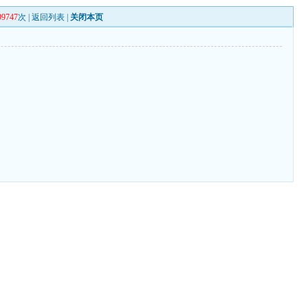
99747
次 |
返回列表
|
关闭本页