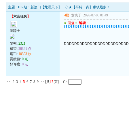
主题 :
189期：新澳门【龙霸天下】━◇★【平特一肖】赚钱最多！
4楼
发表于: 2026-07-08 01:49
【
六合狂风
】
u
回复
u
编辑
u
DDDDDDDDDDDDDDDDDD
圣骑士
发帖:
2321
DDDDDDDDDDDDDDDDDDDDDDDDD
威望:
20341 点
铜币:
10303 枚
贡献值:
0 点
好评度:
0 点
<<
2
3
4
5
6
7
8
9
>>
[共
17
页] Go