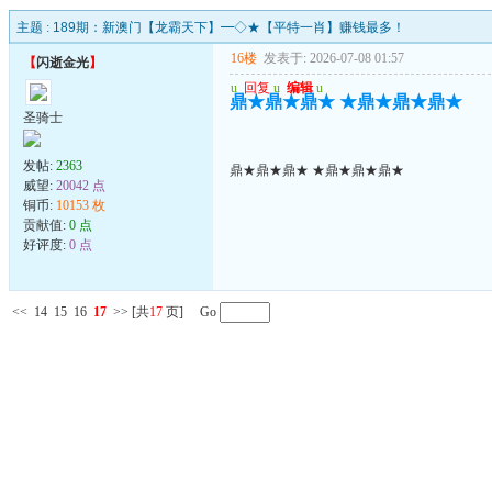
主题 :
189期：新澳门【龙霸天下】━◇★【平特一肖】赚钱最多！
16楼
发表于: 2026-07-08 01:57
【
闪逝金光
】
u
回复
u
编辑
u
鼎★鼎★鼎★ ★鼎★鼎★鼎★
圣骑士
发帖:
2363
鼎★鼎★鼎★ ★鼎★鼎★鼎★
威望:
20042 点
铜币:
10153 枚
贡献值:
0 点
好评度:
0 点
<<
14
15
16
17
>>
[共
17
页] Go