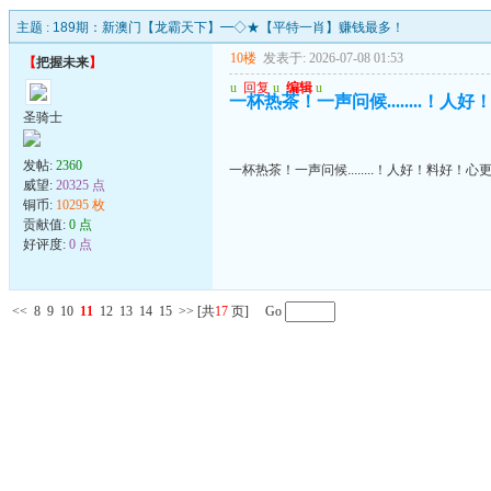
主题 :
189期：新澳门【龙霸天下】━◇★【平特一肖】赚钱最多！
10楼
发表于: 2026-07-08 01:53
【
把握未来
】
u
回复
u
编辑
u
一杯热茶！一声问候........！
圣骑士
发帖:
2360
一杯热茶！一声问候........！人好！料好！心
威望:
20325 点
铜币:
10295 枚
贡献值:
0 点
好评度:
0 点
<<
8
9
10
11
12
13
14
15
>>
[共
17
页] Go