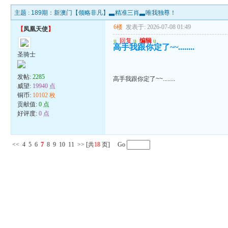
主题 :
189期：新澳门【领略非凡】▃精准三肖▃唯我独尊！
6楼
发表于: 2026-07-08 01:49
【
凤凰天使
】
u
回复
u
编辑
u
高手我跟你定了~~........
圣骑士
发帖:
2285
高手我跟你定了~~........
威望:
19940 点
铜币:
10102 枚
贡献值:
0 点
好评度:
0 点
<<
4
5
6
7
8
9
10
11
>>
[共
18
页] Go