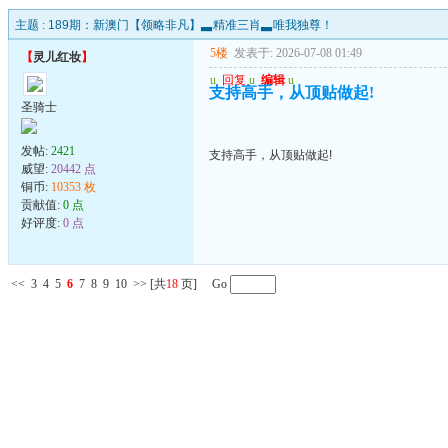
主题 :
189期：新澳门【领略非凡】▃精准三肖▃唯我独尊！
5楼
发表于: 2026-07-08 01:49
【
灵儿红妆
】
u
回复
u
编辑
u
支持高手，从顶贴做起!
圣骑士
发帖:
2421
支持高手，从顶贴做起!
威望:
20442 点
铜币:
10353 枚
贡献值:
0 点
好评度:
0 点
<<
3
4
5
6
7
8
9
10
>>
[共
18
页] Go