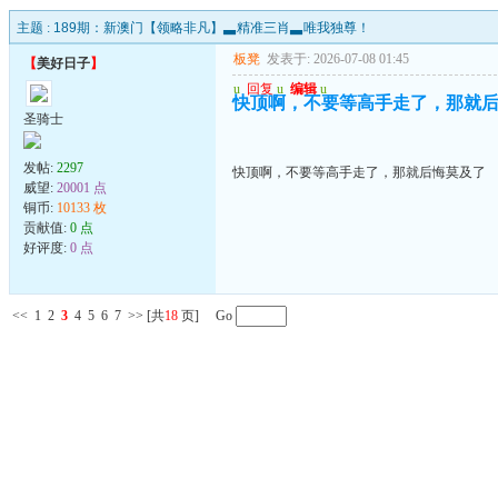
主题 :
189期：新澳门【领略非凡】▃精准三肖▃唯我独尊！
板凳
发表于: 2026-07-08 01:45
【
美好日子
】
u
回复
u
编辑
u
快顶啊，不要等高手走了，那就
圣骑士
发帖:
2297
快顶啊，不要等高手走了，那就后悔莫及了
威望:
20001 点
铜币:
10133 枚
贡献值:
0 点
好评度:
0 点
<<
1
2
3
4
5
6
7
>>
[共
18
页] Go