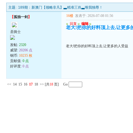
主题 :
189期：新澳门【领略非凡】▃精准三肖▃唯我独尊！
16楼
发表于: 2026-07-08 01:56
【
孤独一剑
】
u
回复
u
编辑
u
老大!把你的好料顶上去,让更多
圣骑士
发帖:
2320
老大!把你的好料顶上去,让更多的人受益
威望:
20206 点
铜币:
10235 枚
贡献值:
0 点
好评度:
0 点
<<
14
15
16
17
18
>>
[共
18
页] Go