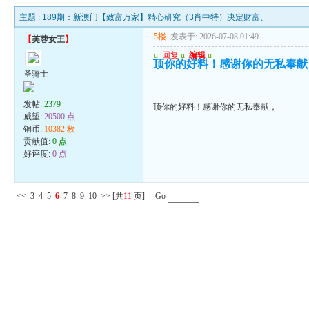
主题 :
189期：新澳门【致富万家】精心研究（3肖中特）决定财富、
5楼
发表于: 2026-07-08 01:49
【
芙蓉女王
】
u
回复
u
编辑
u
顶你的好料！感谢你的无私奉献
圣骑士
发帖:
2379
顶你的好料！感谢你的无私奉献，
威望:
20500 点
铜币:
10382 枚
贡献值:
0 点
好评度:
0 点
<<
3
4
5
6
7
8
9
10
>>
[共
11
页] Go