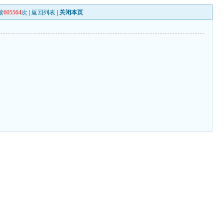
读
605564
次 |
返回列表
|
关闭本页