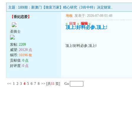
主题 :
189期：新澳门【致富万家】精心研究（3肖中特）决定财富、
地板
发表于: 2026-07-08 01:48
【
香妃恋爱
】
u
回复
u
编辑
u
顶上!好料必参,顶上!
圣骑士
发帖:
2209
顶上!好料必参,顶上!
威望:
20128 点
铜币:
10196 枚
贡献值:
0 点
好评度:
0 点
<<
1
2
3
4
5
6
7
8
>>
[共
11
页] Go