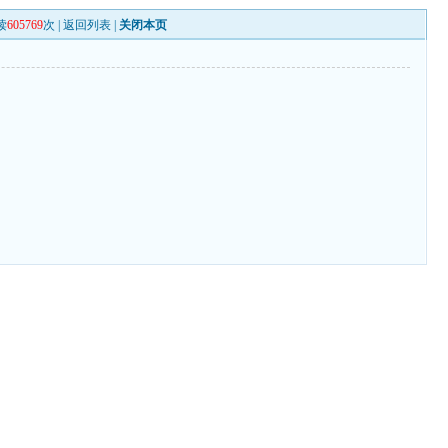
读
605769
次 |
返回列表
|
关闭本页