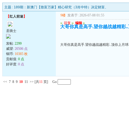
主题 :
189期：新澳门【致富万家】精心研究（3肖中特）决定财富、
9楼
发表于: 2026-07-08 01:55
【
红人前途
】
u
回复
u
编辑
u
大哥你真是高手.望你越战越精彩.
圣骑士
发帖:
2299
大哥你真是高手.望你越战越精彩..顶你上月
威望:
20506 点
铜币:
10385 枚
贡献值:
0 点
好评度:
0 点
<<
7
8
9
10
11
>>
[共
11
页] Go