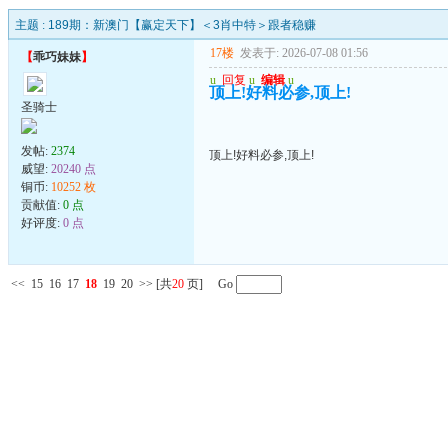
主题 :
189期：新澳门【赢定天下】＜3肖中特＞跟者稳赚
17楼
发表于: 2026-07-08 01:56
【
乖巧妹妹
】
u
回复
u
编辑
u
顶上!好料必参,顶上!
圣骑士
发帖:
2374
顶上!好料必参,顶上!
威望:
20240 点
铜币:
10252 枚
贡献值:
0 点
好评度:
0 点
<<
15
16
17
18
19
20
>>
[共
20
页] Go