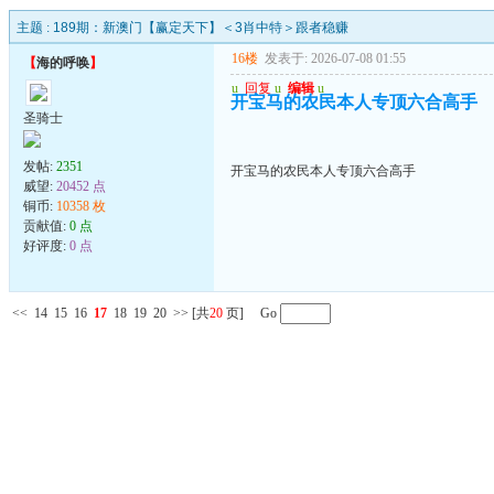
主题 :
189期：新澳门【赢定天下】＜3肖中特＞跟者稳赚
16楼
发表于: 2026-07-08 01:55
【
海的呼唤
】
u
回复
u
编辑
u
开宝马的农民本人专顶六合高手
圣骑士
发帖:
2351
开宝马的农民本人专顶六合高手
威望:
20452 点
铜币:
10358 枚
贡献值:
0 点
好评度:
0 点
<<
14
15
16
17
18
19
20
>>
[共
20
页] Go