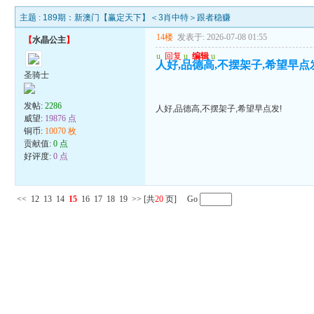
主题 :
189期：新澳门【赢定天下】＜3肖中特＞跟者稳赚
14楼
发表于: 2026-07-08 01:55
【
水晶公主
】
u
回复
u
编辑
u
人好,品德高,不摆架子,希望早点
圣骑士
发帖:
2286
人好,品德高,不摆架子,希望早点发!
威望:
19876 点
铜币:
10070 枚
贡献值:
0 点
好评度:
0 点
<<
12
13
14
15
16
17
18
19
>>
[共
20
页] Go