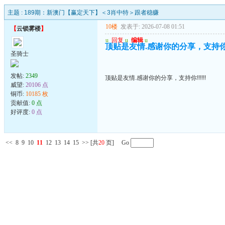
主题 :
189期：新澳门【赢定天下】＜3肖中特＞跟者稳赚
10楼
发表于: 2026-07-08 01:51
【
云锁雾楼
】
u
回复
u
编辑
u
顶贴是友情.感谢你的分享，支持你!!!
圣骑士
发帖:
2349
顶贴是友情.感谢你的分享，支持你!!!!!!
威望:
20106 点
铜币:
10185 枚
贡献值:
0 点
好评度:
0 点
<<
8
9
10
11
12
13
14
15
>>
[共
20
页] Go