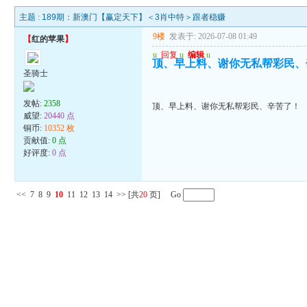
主题 :
189期：新澳门【赢定天下】＜3肖中特＞跟者稳赚
9楼
发表于: 2026-07-08 01:49
【
红的苹果
】
u
回复
u
编辑
u
顶、早上料、谢你无私帮彩民、
圣骑士
发帖:
2358
顶、早上料、谢你无私帮彩民、辛苦了！
威望:
20440 点
铜币:
10352 枚
贡献值:
0 点
好评度:
0 点
<<
7
8
9
10
11
12
13
14
>>
[共
20
页] Go