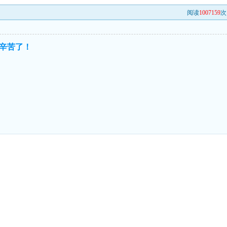
阅读
1007159
次
辛苦了！