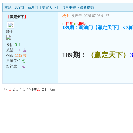
主题 :
189期：新澳门【赢定天下】＜3肖中特＞跟者稳赚
楼主
发表于: 2026-07-08 01:37
【
赢定天下
】
u
回复
u
编辑
u
189期：新澳门【赢定天下】＜3
骑士
发帖:
311
威望:
1113 点
189期：
（赢定天下）
铜币:
1113 枚
贡献值:
0 点
好评度:
0 点
<<
1
2
3
4
5
>>
[共
20
页] Go