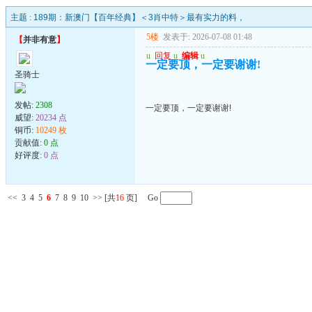
主题 :
189期：新澳门【百年经典】＜3肖中特＞最有实力的料，
5楼
发表于: 2026-07-08 01:48
【
并非有意
】
u
回复
u
编辑
u
一定要顶，一定要谢谢!
圣骑士
发帖:
2308
一定要顶，一定要谢谢!
威望:
20234 点
铜币:
10249 枚
贡献值:
0 点
好评度:
0 点
<<
3
4
5
6
7
8
9
10
>>
[共
16
页] Go