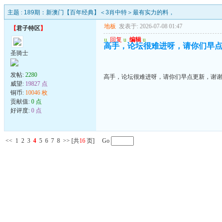
主题 :
189期：新澳门【百年经典】＜3肖中特＞最有实力的料，
地板
发表于: 2026-07-08 01:47
【
君子特区
】
u
回复
u
编辑
u
高手，论坛很难进呀，请你们早
圣骑士
发帖:
2280
高手，论坛很难进呀，请你们早点更新，谢
威望:
19827 点
铜币:
10046 枚
贡献值:
0 点
好评度:
0 点
<<
1
2
3
4
5
6
7
8
>>
[共
16
页] Go