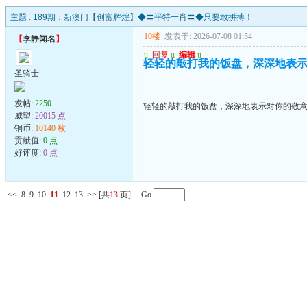
主题 :
189期：新澳门【创富辉煌】◆〓平特一肖〓◆只要敢拼搏！
10楼
发表于: 2026-07-08 01:54
【
李静闻名
】
u
回复
u
编辑
u
轻轻的敲打我的饭盘，深深地表
圣骑士
发帖:
2250
轻轻的敲打我的饭盘，深深地表示对你的敬
威望:
20015 点
铜币:
10140 枚
贡献值:
0 点
好评度:
0 点
<<
8
9
10
11
12
13
>>
[共
13
页] Go