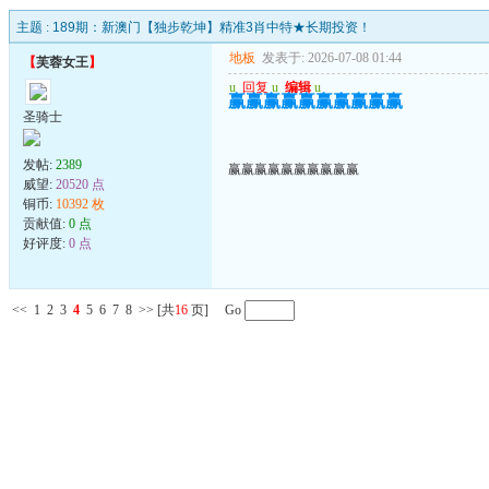
主题 :
189期：新澳门【独步乾坤】精准3肖中特★长期投资！
地板
发表于: 2026-07-08 01:44
【
芙蓉女王
】
u
回复
u
编辑
u
赢赢赢赢赢赢赢赢赢赢
圣骑士
发帖:
2389
赢赢赢赢赢赢赢赢赢赢
威望:
20520 点
铜币:
10392 枚
贡献值:
0 点
好评度:
0 点
<<
1
2
3
4
5
6
7
8
>>
[共
16
页] Go