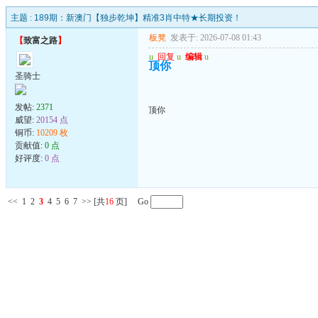
主题 :
189期：新澳门【独步乾坤】精准3肖中特★长期投资！
板凳
发表于: 2026-07-08 01:43
【
致富之路
】
u
回复
u
编辑
u
顶你
圣骑士
发帖:
2371
顶你
威望:
20154 点
铜币:
10209 枚
贡献值:
0 点
好评度:
0 点
<<
1
2
3
4
5
6
7
>>
[共
16
页] Go