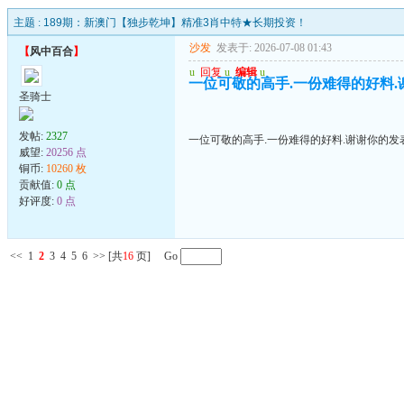
主题 :
189期：新澳门【独步乾坤】精准3肖中特★长期投资！
沙发
发表于: 2026-07-08 01:43
【
风中百合
】
u
回复
u
编辑
u
一位可敬的高手.一份难得的好料.
圣骑士
发帖:
2327
一位可敬的高手.一份难得的好料.谢谢你的发
威望:
20256 点
铜币:
10260 枚
贡献值:
0 点
好评度:
0 点
<<
1
2
3
4
5
6
>>
[共
16
页] Go