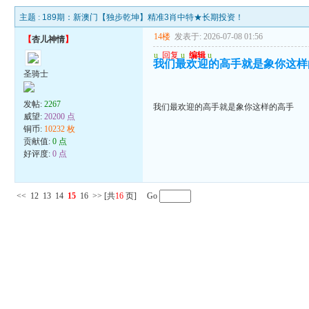
主题 :
189期：新澳门【独步乾坤】精准3肖中特★长期投资！
14楼
发表于: 2026-07-08 01:56
【
杏儿神情
】
u
回复
u
编辑
u
我们最欢迎的高手就是象你这样
圣骑士
发帖:
2267
我们最欢迎的高手就是象你这样的高手
威望:
20200 点
铜币:
10232 枚
贡献值:
0 点
好评度:
0 点
<<
12
13
14
15
16
>>
[共
16
页] Go