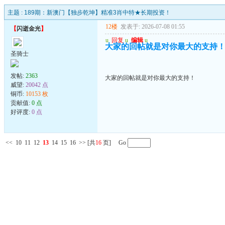
主题 :
189期：新澳门【独步乾坤】精准3肖中特★长期投资！
12楼
发表于: 2026-07-08 01:55
【
闪逝金光
】
u
回复
u
编辑
u
大家的回帖就是对你最大的支持
圣骑士
发帖:
2363
大家的回帖就是对你最大的支持！
威望:
20042 点
铜币:
10153 枚
贡献值:
0 点
好评度:
0 点
<<
10
11
12
13
14
15
16
>>
[共
16
页] Go