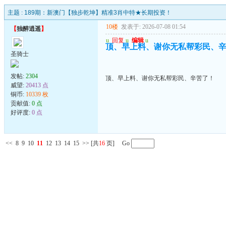
主题 :
189期：新澳门【独步乾坤】精准3肖中特★长期投资！
10楼
发表于: 2026-07-08 01:54
【
独醉逍遥
】
u
回复
u
编辑
u
顶、早上料、谢你无私帮彩民、
圣骑士
发帖:
2304
顶、早上料、谢你无私帮彩民、辛苦了！
威望:
20413 点
铜币:
10339 枚
贡献值:
0 点
好评度:
0 点
<<
8
9
10
11
12
13
14
15
>>
[共
16
页] Go