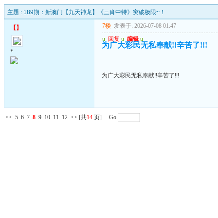
主题 :
189期：新澳门【九天神龙】《三肖中特》突破极限~！
7楼
发表于: 2026-07-08 01:47
【
】
u
回复
u
编辑
u
为广大彩民无私奉献!!辛苦了!!!
*
为广大彩民无私奉献!!辛苦了!!!
<<
5
6
7
8
9
10
11
12
>>
[共
14
页] Go