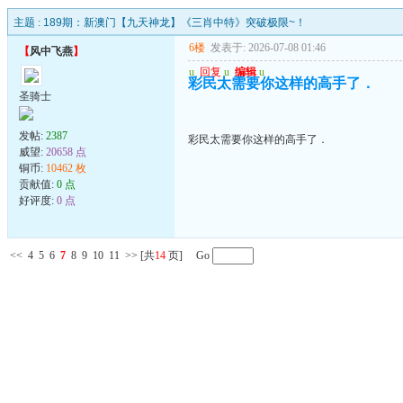
主题 :
189期：新澳门【九天神龙】《三肖中特》突破极限~！
6楼
发表于: 2026-07-08 01:46
【
风中飞燕
】
u
回复
u
编辑
u
彩民太需要你这样的高手了．
圣骑士
发帖:
2387
彩民太需要你这样的高手了．
威望:
20658 点
铜币:
10462 枚
贡献值:
0 点
好评度:
0 点
<<
4
5
6
7
8
9
10
11
>>
[共
14
页] Go