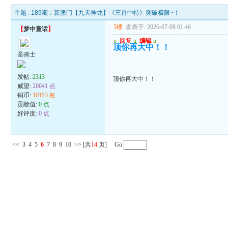
主题 :
189期：新澳门【九天神龙】《三肖中特》突破极限~！
5楼
发表于: 2026-07-08 01:46
【
梦中童话
】
u
回复
u
编辑
u
顶你再大中！！
圣骑士
发帖:
2313
顶你再大中！！
威望:
20041 点
铜币:
10153 枚
贡献值:
0 点
好评度:
0 点
<<
3
4
5
6
7
8
9
10
>>
[共
14
页] Go