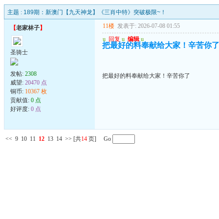
主题 :
189期：新澳门【九天神龙】《三肖中特》突破极限~！
11楼
发表于: 2026-07-08 01:55
【
老家林子
】
u
回复
u
编辑
u
把最好的料奉献给大家！辛苦你
圣骑士
发帖:
2308
把最好的料奉献给大家！辛苦你了
威望:
20470 点
铜币:
10367 枚
贡献值:
0 点
好评度:
0 点
<<
9
10
11
12
13
14
>>
[共
14
页] Go