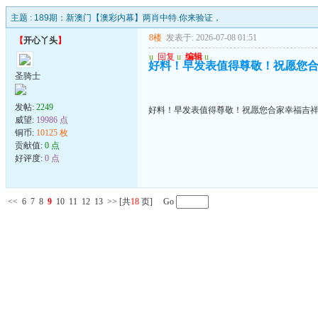
主题 :
189期：新澳门【澳彩内幕】两肖中特.你来验证，
8楼
发表于: 2026-07-08 01:51
【
开心丫头
】
u
回复
u
编辑
u
好料！早发表值得尊敬！祝愿您
圣骑士
发帖:
2249
好料！早发表值得尊敬！祝愿您合家幸福吉
威望:
19986 点
铜币:
10125 枚
贡献值:
0 点
好评度:
0 点
<<
6
7
8
9
10
11
12
13
>>
[共
18
页] Go