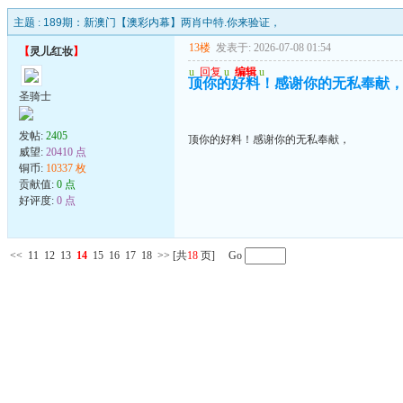
主题 :
189期：新澳门【澳彩内幕】两肖中特.你来验证，
13楼
发表于: 2026-07-08 01:54
【
灵儿红妆
】
u
回复
u
编辑
u
顶你的好料！感谢你的无私奉献
圣骑士
发帖:
2405
顶你的好料！感谢你的无私奉献，
威望:
20410 点
铜币:
10337 枚
贡献值:
0 点
好评度:
0 点
<<
11
12
13
14
15
16
17
18
>>
[共
18
页] Go