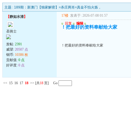
主题 :
189期：新澳门【独家解密】=杀庄两肖=真金不怕火炼，
17楼
发表于: 2026-07-08 01:57
【
静如水清
】
u
回复
u
编辑
u
！把最好的资料奉献给大家
圣骑士
发帖:
2391
！把最好的资料奉献给大家
威望:
20507 点
铜币:
10386 枚
贡献值:
0 点
好评度:
0 点
<<
15
16
17
18
>>
[共
18
页] Go