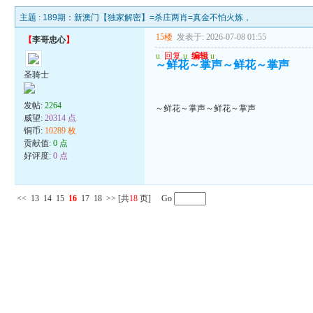
主题 :
189期：新澳门【独家解密】=杀庄两肖=真金不怕火炼，
15楼
发表于: 2026-07-08 01:55
【
李哥忠心
】
u
回复
u
编辑
u
～鲜花～掌声～鲜花～掌声
圣骑士
发帖:
2264
～鲜花～掌声～鲜花～掌声
威望:
20314 点
铜币:
10289 枚
贡献值:
0 点
好评度:
0 点
<<
13
14
15
16
17
18
>>
[共
18
页] Go