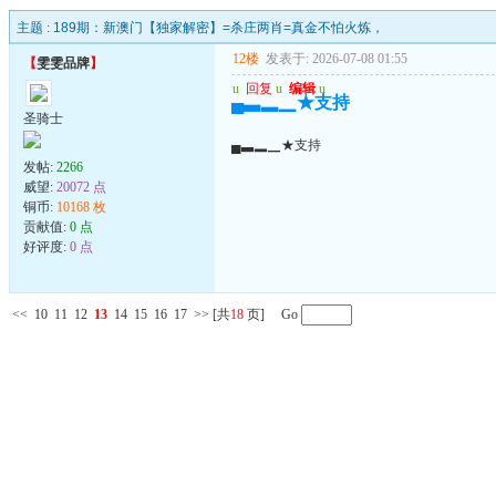
主题 :
189期：新澳门【独家解密】=杀庄两肖=真金不怕火炼，
12楼
发表于: 2026-07-08 01:55
【
雯雯品牌
】
u
回复
u
编辑
u
▄▃▂▁★支持
圣骑士
▄▃▂▁★支持
发帖:
2266
威望:
20072 点
铜币:
10168 枚
贡献值:
0 点
好评度:
0 点
<<
10
11
12
13
14
15
16
17
>>
[共
18
页] Go