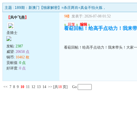
主题 :
189期：新澳门【独家解密】=杀庄两肖=真金不怕火炼，
9楼
发表于: 2026-07-08 01:52
【
风中飞燕
】
u
回复
u
编辑
u
看萜回帖！给高手点动力！我来
圣骑士
发帖:
2387
看萜回帖！给高手点动力！我来带头！大家
威望:
20658 点
铜币:
10462 枚
贡献值:
0 点
好评度:
0 点
<<
7
8
9
10
11
12
13
14
>>
[共
18
页] Go