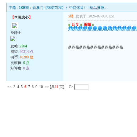
主题 :
189期：新澳门【锦绣前程】〖中特③肖〗≈精品推荐..
5楼
发表于: 2026-07-08 01:51
【
李哥忠心
】
u
回复
u
编辑
u
鼎鼎鼎鼎鼎鼎鼎鼎鼎鼎鼎鼎鼎鼎
圣骑士
发帖:
2264
鼎鼎鼎鼎鼎鼎鼎鼎鼎鼎鼎鼎鼎鼎鼎
威望:
20314 点
铜币:
10289 枚
贡献值:
0 点
好评度:
0 点
<<
3
4
5
6
7
8
9
10
>>
[共
11
页] Go