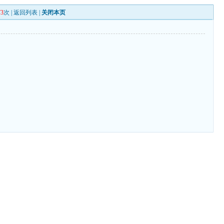
73
次 |
返回列表
|
关闭本页