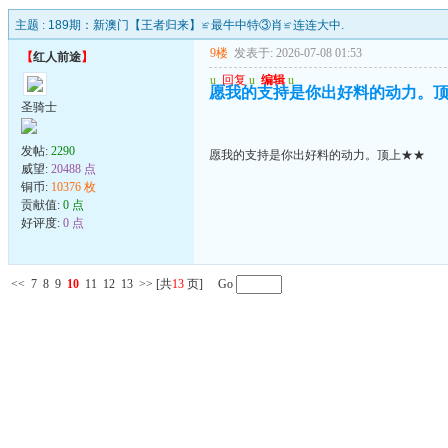
主题 :
189期：新澳门【王者归来】≌最牛中特③肖≌连连大中.
9楼
发表于: 2026-07-08 01:53
【
红人前途
】
u
回复
u
编辑
u
愿我的支持是你出好料的动力。
圣骑士
发帖:
2290
愿我的支持是你出好料的动力。顶上★★
威望:
20488 点
铜币:
10376 枚
贡献值:
0 点
好评度:
0 点
<<
7
8
9
10
11
12
13
>>
[共
13
页] Go