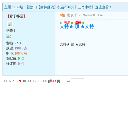
主题 :
189期：新澳门【财神赚钱】机会不可失〖三肖中特〗速进查看！
8楼
发表于: 2026-07-08 01:47
【
君子特区
】
u
回复
u
编辑
u
支持★ 顶 ★支持
圣骑士
发帖:
2274
支持★ 顶 ★支持
威望:
19815 点
铜币:
10040 枚
贡献值:
0 点
好评度:
0 点
<<
6
7
8
9
10
11
12
13
>>
[共
13
页] Go