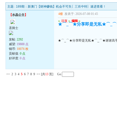
主题 :
189期：新澳门【财神赚钱】机会不可失〖三肖中特〗速进查看！
4楼
发表于: 2026-07-08 01:45
【
水晶公主
】
u
回复
u
编辑
u
★⌒_⌒★分享即是无私★⌒_⌒
圣骑士
发帖:
2292
★⌒_⌒★分享即是无私★⌒_⌒★谢谢高手
威望:
19888 点
铜币:
10076 枚
贡献值:
0 点
好评度:
0 点
<<
2
3
4
5
6
7
8
9
>>
[共
13
页] Go