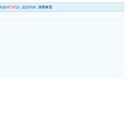
阅读
697245
次 |
返回列表
|
关闭本页