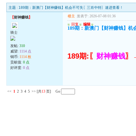
主题 :
189期：新澳门【财神赚钱】机会不可失〖三肖中特〗速进查看！
楼主
发表于: 2026-07-08 01:36
【
财神赚钱
】
u
回复
u
编辑
u
189期：新澳门【财神赚钱】
骑士
发帖:
310
威望:
1114 点
189期:〖
财神赚钱
〗
铜币:
1114 枚
贡献值:
0 点
好评度:
0 点
<<
1
2
3
4
5
>>
[共
13
页] Go