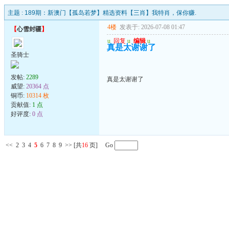
主题 :
189期：新澳门【孤岛若梦】精选资料【三肖】我特肖，保你赚.
4楼
发表于: 2026-07-08 01:47
【
心雪封疆
】
u
回复
u
编辑
u
真是太谢谢了
圣骑士
发帖:
2289
真是太谢谢了
威望:
20364 点
铜币:
10314 枚
贡献值:
1 点
好评度:
0 点
<<
2
3
4
5
6
7
8
9
>>
[共
16
页] Go