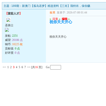
主题 :
189期：新澳门【孤岛若梦】精选资料【三肖】我特肖，保你赚.
板凳
发表于: 2026-07-08 01:44
【
茵茹人才
】
u
回复
u
编辑
u
祝你天天开心
圣骑士
发帖:
2251
祝你天天开心
威望:
20186 点
铜币:
10225 枚
贡献值:
0 点
好评度:
0 点
<<
1
2
3
4
5
6
7
>>
[共
16
页] Go