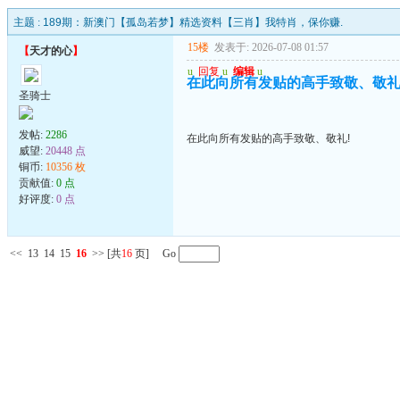
主题 :
189期：新澳门【孤岛若梦】精选资料【三肖】我特肖，保你赚.
15楼
发表于: 2026-07-08 01:57
【
天才的心
】
u
回复
u
编辑
u
在此向所有发贴的高手致敬、敬礼
圣骑士
发帖:
2286
在此向所有发贴的高手致敬、敬礼!
威望:
20448 点
铜币:
10356 枚
贡献值:
0 点
好评度:
0 点
<<
13
14
15
16
>>
[共
16
页] Go